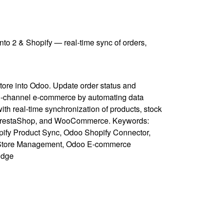
 2 & Shopify — real-time sync of orders,
tore into Odoo. Update order status and
lti-channel e-commerce by automating data
th real-time synchronization of products, stock
 2, PrestaShop, and WooCommerce. Keywords:
opify Product Sync, Odoo Shopify Connector,
ti-Store Management, Odoo E-commerce
idge