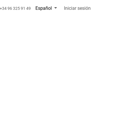
Español
Iniciar sesión
+34 96 325 91 49