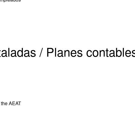
taladas / Planes contable
o the AEAT