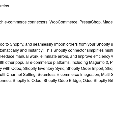
relos.
ech e-commerce connectors: WooCommerce, PrestaShop, Magento
oo to Shopify, and seamlessly import orders from your Shopify s
tomatically and instantly! This Shopify connector simplifies mu
Reduce manual work, eliminate errors, and improve efficiency wi
ns with other popular e-commerce platforms, including Magento
fy with Odoo, Shopify Inventory Sync, Shopify Order Import, Sh
 Multi-Channel Selling, Seamless E-commerce Integration, Mul
onnect Shopify to Odoo, Shopify Odoo Bridge, Odoo Shopify Br