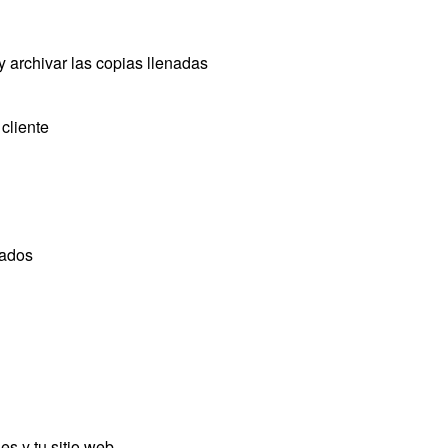
y archivar las copias llenadas
 cliente
vados
es y tu sitio web