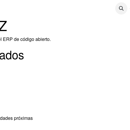
CONTÁCTENOS
CONTENIDO
TRABAJOS
Z
el
ERP de código abierto
.
lados
nidades próximas